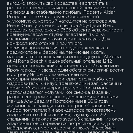
выгодно вложить свои средства и воплотить в
реальность мечты о качественной недвижимости,
приносящий стабильную прибыль. Проекты Aldar
Properties The Gate Towers Современный
жилкомплекс, который находится на острове Аль-
Рим в 10 минутах езды от центра Абу-Даби. В его
пределах расположено 3533 объекта недвижимости
премиум-класса — студии, апартаменты с 1-3
спальнями, а также таунхаусы и пентхаусы. Для
комфортного отдыха и приятного
времяпрепровождения в пределах комплекса
предусмотрены бассейны, теннисные корты,
магазины, спортплощадка и многое другое. Al Zeina
at Al Raha Beach Фешенебельный отель на 1242
номера, включающий апартаменты с 1-2 спальнями.
Проживающим здесь людям обеспечен легкий доступ
к острову Яс с его развлекательными
мероприятиями. На территории отеля работает
оздоровительный клуб, тренажерный зал, бассейн и
прочие объекты инфраструктуры. Гости могут
воспользоваться услугами консьержа. В здании
разрешено проживание с домашними животными.
Мамша Аль-Саадият Построенный в 2019 году
жилкомплекс находится на острове Саадият. На
выбор покупателей и арендаторов представлены
апартаменты с 1-4 спальнями, таунхаусы с 2-3
спальнями, а также пентхаусы с 5 спальнями. Из окон
апартаментов открывается потрясающий вид на
набережную, имеется доступ к пляжу, бассейнам,
ландшафтным садам, пешеходным и велосипедным