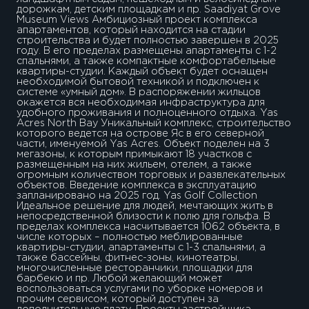
дорожкам, детским площадкам и пр. Saadiyat Grove
Museum Views Амбициозный проект комплекса
апартаментов, который находится на стадии
строительства и будет полностью завершен в 2025
году. В его пределах размещены апартаменты с 1-2
спальнями, а также компактные комфортабельные
квартиры-студии. Каждый объект будет оснащен
необходимой бытовой техникой и подключен к
системе «умный дом». В распоряжении жильцов
окажется вся необходимая инфраструктура для
удобного проживания и полноценного отдыха. Yas
Acres North Bay Уникальный комплекс, строительство
которого ведется на острове Яс в его северной
части, именуемой Yas Acres. Объект поделен на 3
мегазоны, к которым примыкают 18 участков с
размещенным на них жильем, отелем, а также
огромным количеством торговых и развлекательных
объектов. Введение комплекса в эксплуатацию
запланировано на 2025 год. Yas Golf Collection
Идеальное решение для людей, мечтающих жить в
непосредственной близости к полю для гольфа. В
пределах комплекса насчитывается 1062 объекта, в
числе которых – полностью меблированные
квартиры-студии, апартаменты с 1-3 спальнями, а
также бассейны, фитнес-зоны, кинотеатры,
многочисленные ресторанчики, площадки для
барбекю и пр. Любой желающий может
воспользоваться услугами по уборке номеров и
прочим сервисом, который доступен за