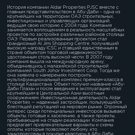
История компании Aldar Properties PJSC вместе с
главным представительством в Абу-Даби – одна из
крупнейших на территории ОАЭ строительных,
инвестиционных и управляющих организаций,
ведущая свою историю с 2004 года. Компания
занимается воплощением в реальность масштабных
проектов по застройке различных районов столицы
ОАЭ. Первым реализованным проектом стал
грандиозный Al Jimi Shopping Centre, получивший
высокую награду ICSC и ставший единственным в
стране объектом торговой недвижимости,
удостоенным столь высокой чести. В 2007 году
компания вышла на международную арену,
объединившись с малазийской строительной
компанией South Johor Investment Corp. Тогда же
она заявила о намерениях построить
мультифункциональный комплекс премиум-класса в
столице Казахстана. Объект получил название «Абу-
Даби Плаза» и после введения в эксплуатацию стал
крупнейшим в Центральной Азии высотным
сооружением. Инвестиционная деятельность Aldar
Properties — надежный застройщик, пользующийся
блестящей репутацией на мировом рынке. Огромный
интерес среди потенциальных инвесторов вызывают
объекты, готовые к заселению, а также проекты,
пребывающие на стадии реализации. Компания
предлагает привлекательные варианты и схемы
оплаты, которые позволяют любому, кто
заинтересован в покупке квартиры в Абу-Даби,