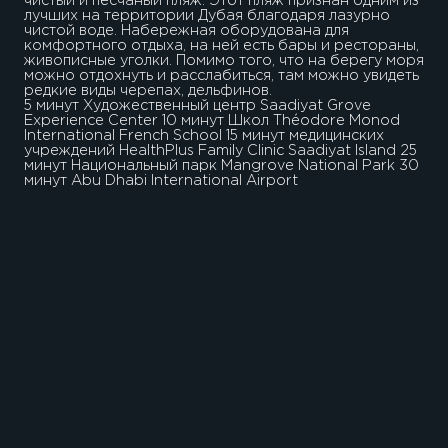
чистый и песчаный пляж. Этот пляж признан одним из
лучших на территории Дубая благодаря лазурно
чистой воде. Набережная оборудована для
комфортного отдыха, на ней есть бары и рестораны,
живописные уголки. Помимо того, что на берегу моря
можно отдохнуть и расслабиться, там можно увидеть
редкие виды черепах, дельфинов.
5 минут Художественный центр Saadiyat Grove
Experience Center 10 минут Школ Théodore Monod
International French School 15 минут медицинских
учреждений HealthPlus Family Clinic Saadiyat Island 25
минут Национальный парк Mangrove National Park 30
минут Abu Dhabi International Airport