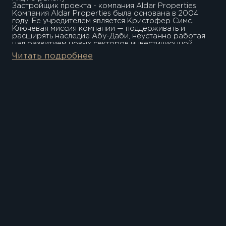
Застройщик проекта - компания Aldar Properties
Компания Aldar Properties была основана в 2004
году. Ее учредителем является Кристофер Симс.
Ключевая миссия компании — поддерживать и
расширять наследие Абу-Даби, неустанно работая
над развитием новых секторов инвестиционной
деятельности.
Читать подробнее
Застройщик проекта - компания Aldar Properties
Компания Aldar Properties была основана в 2004
году. Ее учредителем является Кристофер Симс.
Ключевая миссия компании — поддерживать и
расширять наследие Абу-Даби, неустанно работая
над развитием новых секторов инвестиционной
деятельности. Подробнее Заказать консультацию