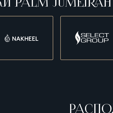
И PALM JUMEIRAH
РАСПО