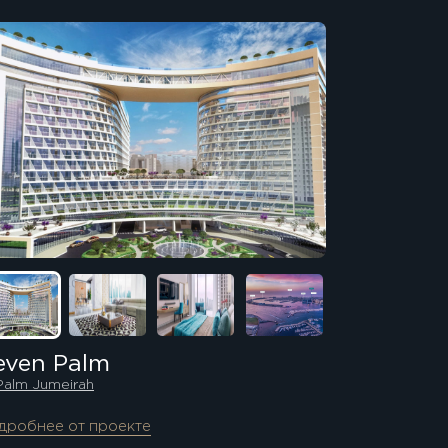
even Palm
Palm Jumeirah
дробнее от проекте