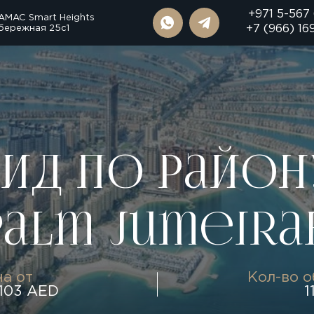
+971 5-567
AMAC Smart Heights
бережная 25с1
+7 (966) 16
Гид по район
Palm Jumeira
а от
Кол-во 
 103 AED
1