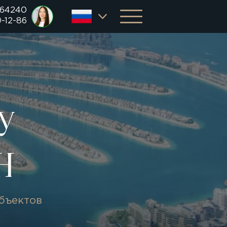
 64240
9-12-86
у
h
объектов
1