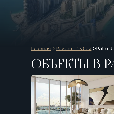
Главная
Районы Дубая
Palm J
ОБЪЕКТЫ В Р