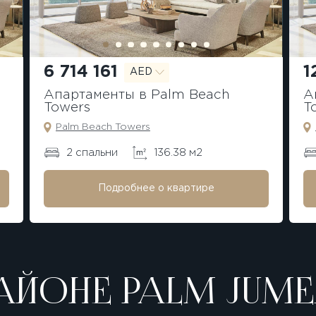
6 714 161
1
AED
Апартаменты в Palm Beach
А
Towers
T
Palm Beach Towers
2 спальни
136.38 м2
Подробнее о квартире
АЙОНЕ PALM JUME