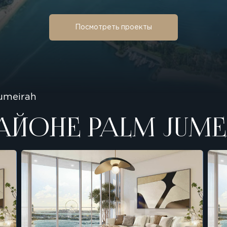
Посмотреть проекты
umeirah
АЙОНЕ PALM JUME