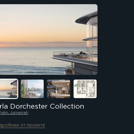
rla Dorchester Collection
Palm Jumeirah
дробнее от проекте