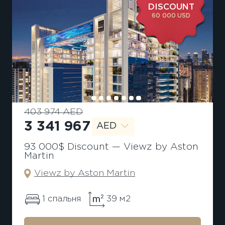
DISCOUNT
60 000 USD
403 974 AED
3 341 967
AED
93 000$ Discount — Viewz by Aston
Martin
Viewz by Aston Martin
1 спальня
39 м2