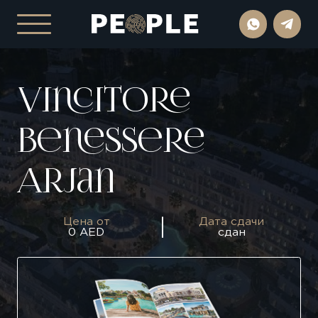
Vincitore
Benessere
Arjan
Цена от
Дата сдачи
0 AED
сдан