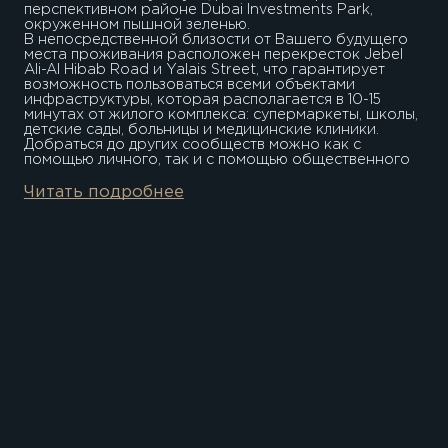
перспективном районе Dubai Investments Park,
окруженном пышной зеленью.
В непосредственной близости от Вашего будущего
места проживания расположен перекресток Jebel
Ali-Al Hibab Road и Yalais Street, что гарантирует
возможность пользоваться всеми объектами
инфраструктуры, которая располагается в 10-15
минутах от жилого комплекса: супермаркеты, школы,
детские сады, больницы и медицинские клиники.
Добраться до других сообществ можно как с
помощью личного, так и с помощью общественного
транспорта: в нескольких минутах пешей ходьбы
расположены автобусные остановки.
Читать подробнее
Не нужно будет тратить много времени и в тех
случаях, если жители пожелают полюбоваться
лучшими достопримечательностями Дубая или
добраться до ключевых районов:
20 минут до престижного сообщества Dubai Marina.
20 минут до искусственного острова Palm Jumeirah.
21 минут до торгового центра Al Barsha Mall и Global
Village.
23 минуты до торгового центра Mall of The Emirates.
20 минут Palm Jumeirah. 30 минут ТЦ Дубай Молл 28
минут Отель Парус 21 минута Al Barsha Mall и Global
Village. 23 минуты торговый центр Mall of The
Emirates.