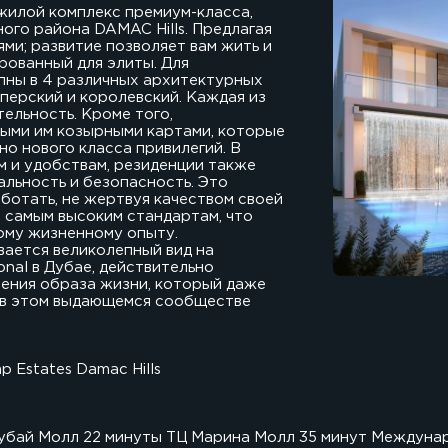
 жилой комплекс премиум-класса,
го района DAMAC Hills. Предлагая
ями; развитие позволяет вам жить и
рованный для элиты. Для
пны в 4 различных архитектурных
мперский и королевский. Каждая из
ельность. Кроме того,
ными им козырными картами, которые
о нового класса привилегий. В
 и удобствам, резиденции также
льность и безопасность. Это
аботать, не жертвуя качеством своей
 самым высоким стандартам, что
ому жизненному опыту.
вается великолепный вид на
onal в Дубае, действительно
ления образа жизни, который даже
 в этом выдающемся сообществе
 Estates Damac Hills
Дубай Молл 22 минуты ТЦ Марина Молл 35 минут Междун