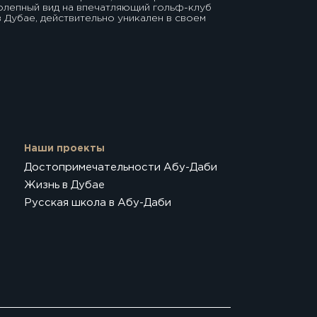
олепный вид на впечатляющий гольф-клуб
 в Дубае, действительно уникален в своем
ставления образа жизни, который даже
ожидания, резиденции в этом выдающемся
ут вас в другой мир.
тной виллы в The Trump Estates Damac Hills
умейра 25 минут ТЦ Дубай Молл 22 минуты ТЦ
нут Международный аэропорт Дубая
Наши проекты
Достопримечательности Абу-Даби
Жизнь в Дубае
Русская школа в Абу-Даби