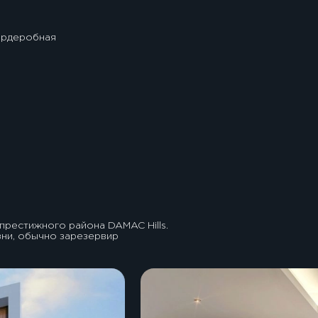
ардеробная
престижного района DAMAC Hills.
зни, обычно зарезервир