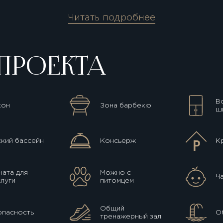
Читать подробнее
ПРОЕКТА
В
кон
Зона барбекю
ш
кий бассейн
Консьерж
К
ата для
Можно с
Ч
луги
питомцем
Общий
опасность
О
тренажерный зал