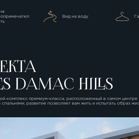
на
топримечател
Вид на воду
Г
ть
ЕКТА
ES DAMAC HILLS
лой комплекс премиум-класса, расположенный в самом центре 
 спальнями; развитие позволяет вам жить и испытать образ жи