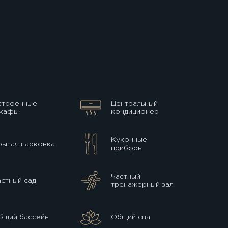
строенные
Центральный
кафы
кондиционер
Кухонные
рытая парковка
приборы
Частный
астный сад
тренажерный зал
бщий бассейн
Общий спа