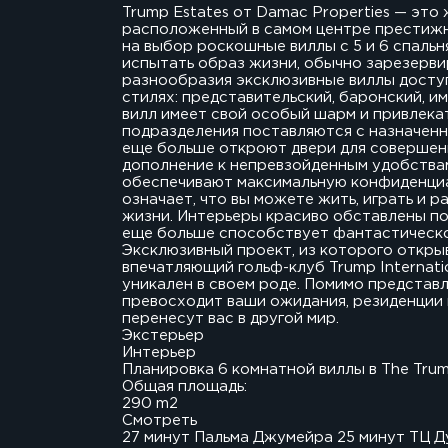
Trump Estates от Damac Properties — это
расположенный в самом центре престижно
на выбор роскошные виллы с 5 и 6 спальн
испытать образ жизни, обычно зарезерви
разнообразия эксклюзивные виллы досту
стилях: представительский, баронский, и
вилл имеет свой особый шарм и привлекат
подразделения поставляются с назначен
еще больше откроют двери для совершенн
дополнение к непревзойденным удобствам
обеспечивают максимальную конфиденциа
означает, что вы можете жить, играть и р
жизни. Интерьеры красиво обставлены по
еще больше способствует фантастическ
Эксклюзивный проект, из которого откры
впечатляющий гольф-клуб Trump Internati
уникален в своем роде. Помимо представ
превосходит ваши ожидания, резиденции
перенесут вас в другой мир.
Экстерьер
Интерьер
Планировка 6 комнатной виллы в The Trump
Общая площадь:
290 m2
Смотреть
27 минут Пальма Джумейра 25 минут ТЦ 