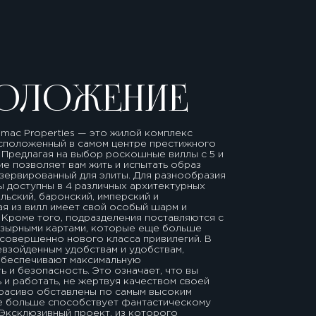
ОЛОЖЕНИЕ
amac Properties — это жилой комплекс
асположенный в самом центре престижного
. Предлагая на выбор роскошные виллы с 5 и
тие позволяет вам жить и испытать образ
зервированный для элиты. Для разнообразия
 доступны в 4 различных архитектурных
ельский, баронский, имперский и
я из вилл имеет свой особый шарм и
 Кроме того, подразделения поставляются с
озырными картами, которые еще больше
совершенно нового класса привилегий. В
евзойденным удобствам и удобствам,
обеспечивают максимальную
 и безопасность. Это означает, что вы
ь и работать, не жертвуя качеством своей
красиво обставлены по самым высоким
ще больше способствует фантастическому
Эксклюзивный проект, из которого