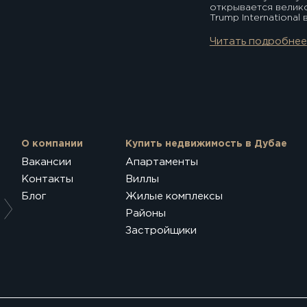
открывается велик
Trump International
роде. Помимо пред
превосходит ваши 
Читать подробнее
сообществе перенес
Экстерьер
Интерьер
Планировка 6 комна
Общая площадь:
290 m2
Смотреть
27 минут Пальма Дж
Марина Молл 35 ми
О компании
Купить недвижимость в Дубае
Вакансии
Апартаменты
Контакты
Виллы
Блог
Жилые комплексы
Районы
Застройщики