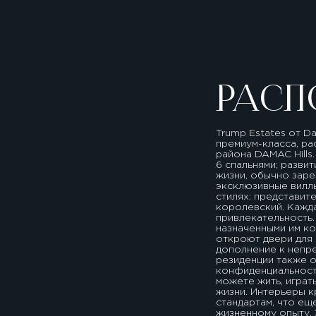
РАСП
Trump Estates от D
премиум-класса, р
района DAMAC Hills
6 спальнями; разви
жизни, обычно заре
эксклюзивные виллы
стилях: представит
королевский. Кажда
привлекательность.
назначенными им к
откроют двери для 
дополнение к непр
резиденции также 
конфиденциальность
можете жить, играт
жизни. Интерьеры 
стандартам, что е
жизненному опыту. 