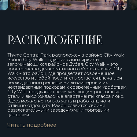
РАСПОЛОЖЕНИЕ
Thyme Central Park расположен в районе City Walk
Район City Walk – один из самых ярких и
запоминающихся районов Дубая. City Walk – это
пространство для креативного образа жизни. City
Walk – это район, где процветает современное
искусство и любой посетитель остаётся впечатлен
неожиданными решениями дизайнеров и их
нестандартным подходам к современным удобствам.
City Walk предлагает всем желающим роскошные
отели и высококлассные апартаменты класса люкс.
Здесь можно не только жить и работать, но и
отлично отдохнуть. Район славится своими
развлекательными заведениями и торговыми
центрами.
Гид по району
8 минут Бурдж Халифа
Читать подробнее
7 минут Дубай Молл
20 минут Дубай Марина