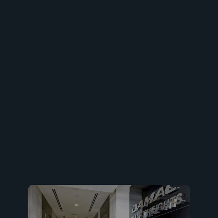
13 минут Dubai International Airport
10 минут Пляж Джумейра
16 минут Бурдж Аль-Араб
Застройщик проекта - компания MERAAS
Компания Meraas уже 15 лет работает на рынке
недвижимости в Дубае. Председатель правления —
Ахмед бин Саид Аль Мактум.
8 минут Бурдж Халифа 7 минут Дубай Молл 20 минут
Дубай Марина 13 минут Dubai International Airport 10
минут Пляж Джумейра 16 минут Бурдж Аль-Араб