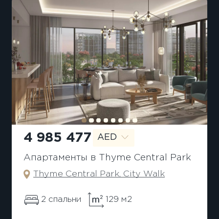
4 985 477
AED
Апартаменты в Thyme Central Park
Thyme Central Park, City Walk
2 спальни
129 м2