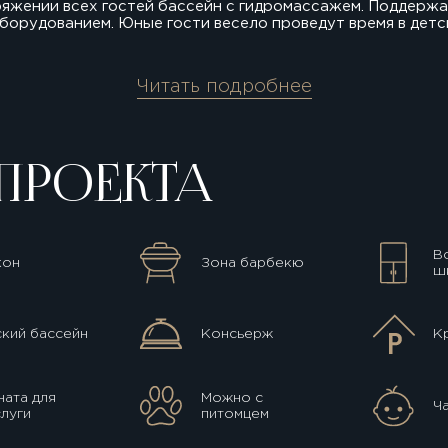
ряжении всех гостей бассейн с гидромассажем. Поддер
орудованием. Юные гости весело проведут время в детск
Читать подробнее
ПРОЕКТА
В
кон
Зона барбекю
ш
кий бассейн
Консьерж
К
ата для
Можно с
Ч
луги
питомцем