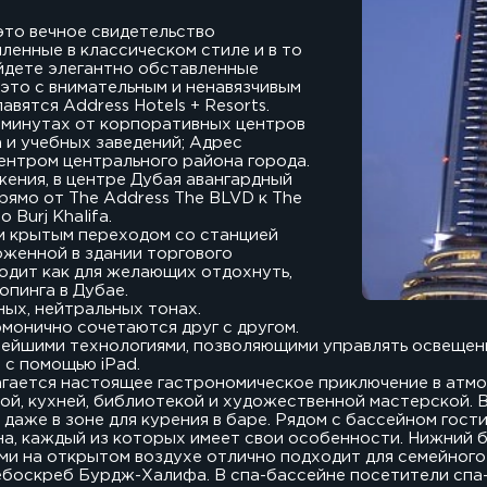
это вечное свидетельство
ленные в классическом стиле и в то
йдете элегантно обставленные
это с внимательным и ненавязчивым
вятся Address Hotels + Resorts.
х минутах от корпоративных центров
a и учебных заведений; Адрес
ентром центрального района города.
ения, в центре Дубая авангардный
ямо от The Address The BLVD к The
 Burj Khalifa.
м крытым переходом со станцией
оженной в здании торгового
ходит как для желающих отдохнуть,
опинга в Дубае.
ых, нейтральных тонах.
монично сочетаются друг с другом.
вейшими технологиями, позволяющими управлять освещен
 с помощью iPad.
лагается настоящее гастрономическое приключение в атм
ной, кухней, библиотекой и художественной мастерской. 
 даже в зоне для курения в баре. Рядом с бассейном гост
а, каждый из которых имеет свои особенности. Нижний 
ми на открытом воздухе отлично подходит для семейного
ебоскреб Бурдж-Халифа. В спа-бассейне посетители спа-