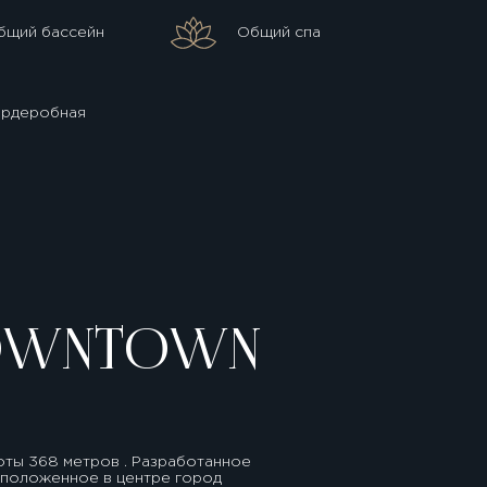
бщий бассейн
Общий спа
ардеробная
 DOWNTOWN
оты 368 метров . Разработанное
асположенное в центре город