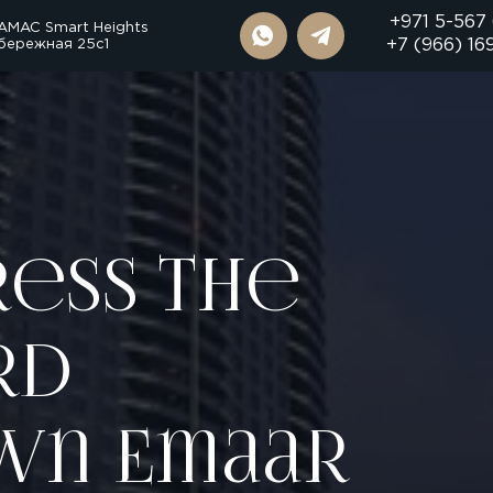
+971 5-567
AMAC Smart Heights
бережная 25с1
+7 (966) 16
ess The
rd
n Emaar