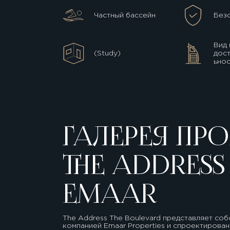
Частный бассейн
Без
Вид 
(Study)
дос
ьнос
ГАЛЕРЕЯ ПРО
THE ADDRES
EMAAR
The Address The Boulevard представляет со
компанией Emaar Properties и спроектирован