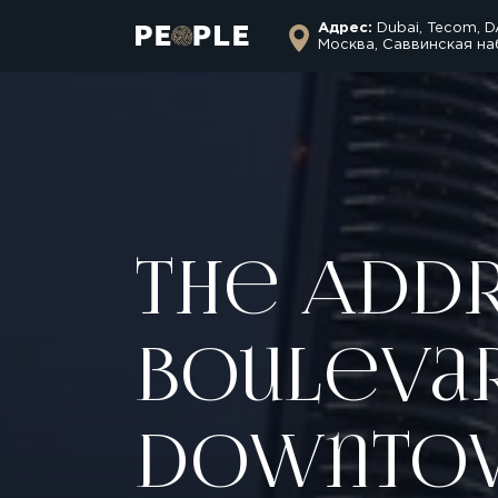
Адрес:
Dubai, Tecom, D
Москва, Саввинская на
The Addr
Bouleva
Downtow