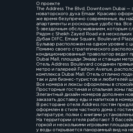
О проекте
The Address The Blvd, Downtown Dubai — 
новаторского духа Emaar. Красиво оформ
же время безупречно современные, вы на
апартаменты и роскошные удобства. Все 
5-звездочным обслуживанием, которым сла
Рядом с Sheikh Zayed Road и в нескольки
Дубая DIFC, Emaar Square, Boulevard Plaz
Бульвар расположен на одном уровне с ц
Помимо своего стратегического располож
кондиционированный траволатор ведет пр
Dubai Mall, площади Эмаар и станции метро
Отель Address Boulevard соединен прямы
метро и галереей Fashion Avenue, распол
комплекса Dubai Mall. Отель отлично под
так и для бизнес-туристов и любителей ш
Все номера и люксы оформлены в спокойн
Просторные гостиная и спальная зоны гар
Элегантный дизайн номеров дополнен но
заказать доставку еды и напитков в номер
В ресторане отеля Address гостям пред
оформлен в стиле частного дома с гости
литературе, полки с книгами установлены
На территории отеля работают 3 бассейн
горкой и несколькими игровыми площадка
у воды открывается панорамный вид на н