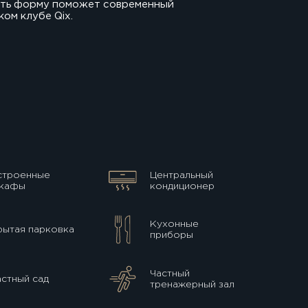
жать форму поможет современный
ом клубе Qix.
строенные
Центральный
кафы
кондиционер
Кухонные
рытая парковка
приборы
Частный
астный сад
тренажерный зал