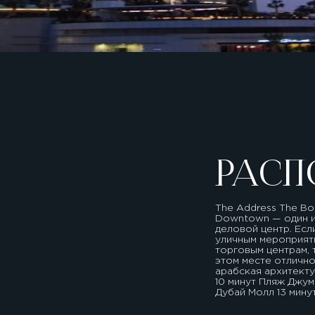
РАСП
The Address The B
Downtown — один и
деловой центр. Есл
уличным мероприят
торговым центрам,
этом месте отличн
арабская архитекту
10 минут Пляж Джум
Дубай Молл 13 мин