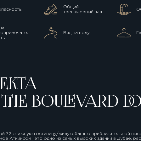
Общий
опасность
О
тренажерный зал
на
топримечател
Вид на воду
Г
ть
ЕКТА
S THE BOULEVARD
бой 72-этажную гостиницу/жилую башню приблизительной выс
ное Аткинсом , это одно из самых высоких зданий в Дубае, р