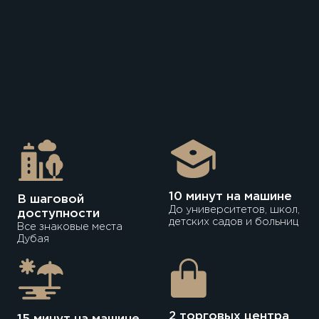
20 минут
— элитный район
Palm Jumeirah
St. Regis Residences
15
минут пешком
Школы и детские сады
Банки и деловые центры
Клиники и медицинские учреждения
10 минут на машине
В шаговой
До университетов, школ,
доступности
детских садов и больниц
Все знаковые места
Дубая
2 торговых центра