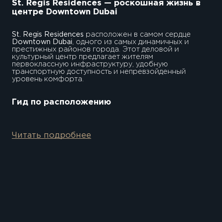
St. Regis Residences — роскошная жизнь в
центре Downtown Dubai
St. Regis Residences
расположен в самом сердце
Downtown Dubai
, одного из самых динамичных и
престижных районов города. Этот деловой и
культурный центр предлагает жителям
первоклассную инфраструктуру, удобную
транспортную доступность и непревзойденный
уровень комфорта.
Dubai Mall
— крупнейший торговый
центр
Гид по расположению
Burj Khalifa
— самая высокая башня в
мире
Читать подробнее
5 минут
—
Burj Khalifa
и
Dubai Mall
Оперный театр Dubai Opera
10 минут
— пляж
Jumeirah Beach
Рестораны и кафе с мировым именем
12 минут
— стильный пляж
La Mer
15 минут
— Международный аэропорт Дубая