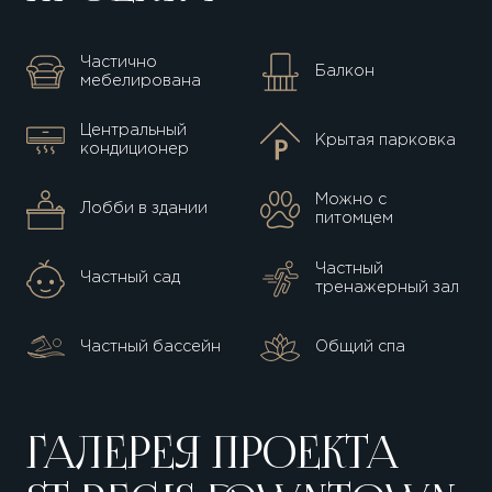
Функциональные планировки с
просторными зонами
Частично
Балкон
мебелирована
Балконы от
6,5 кв. м
, в некоторых
Центральный
резиденциях их два
Крытая парковка
кондиционер
Панорамные виды на знаковые
Можно с
достопримечательности Дубая
Лобби в здании
питомцем
Частный
Частный сад
тренажерный зал
St. Regis
Частный бассейн
Общий спа
Residences
ГАЛЕРЕЯ ПРОЕКТА
SPA-центр
с разнообразными