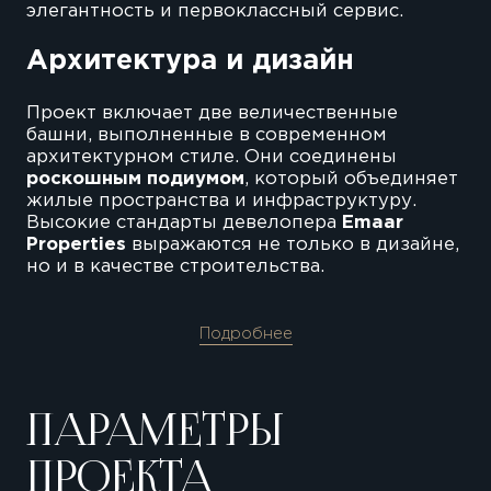
элегантность и первоклассный сервис.
Архитектура и дизайн
Проект включает две величественные
башни, выполненные в современном
архитектурном стиле. Они соединены
роскошным подиумом
, который объединяет
жилые пространства и инфраструктуру.
Высокие стандарты девелопера
Emaar
Properties
выражаются не только в дизайне,
но и в качестве строительства.
Подробнее
402 жилые
резиденции
ПАРАМЕТРЫ
Апартаменты с площадью от
73 до 130
ПРОЕКТА
кв. м