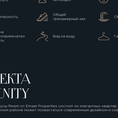
Общий
опасность
О
тренажерный зал
на
топримечател
Вид на воду
Г
ть
ЕКТА
NITY
сы Reem от Emaar Properties состоят из элегантных квартир с 
лярном районе может похвастаться современным дизайном и с