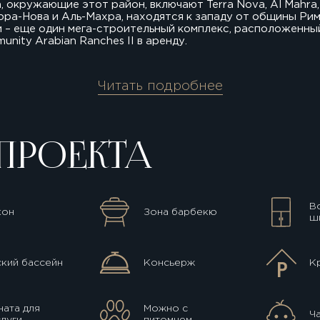
кружающие этот район, включают Terra Nova, Al Mahra, Ar
рра-Нова и Аль-Махра, находятся к западу от общины Рим.
ти – еще один мега-строительный комплекс, расположенн
nity Arabian Ranches II в аренду.
Читать подробнее
ПРОЕКТА
В
кон
Зона барбекю
ш
кий бассейн
Консьерж
К
ата для
Можно с
Ч
луги
питомцем