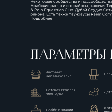
Некоторые сообщества и подсообщества, о
Арабские ранчо и его районы, включая Те
& Polo Equestrian Club. Дубай Студио Си
района. Есть также таунхаусы Reem Commu
Подробнее
ПАРАМЕТРЫ 
Частично
Бал
мебелирована
Детская игровая
Детс
площадка
Комн
Лобби в здании
прис