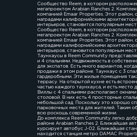
Сообщество Reem, в котором расположен
мегапроектом Arabian Ranches 2. Компле
компанией Emaar Properties. Этот район
наградами калифорнийскими архитектора
интерьеров, становится популярным место
Сообщество Reem, в котором расположен
мегапроектом Arabian Ranches 2. Компле
компанией Emaar Properties. Этот район
наградами калифорнийскими архитектора
интерьеров, становится популярным место
Таунхаусы в Reem Community представля
и 4 спальнями. Недвижимость в собственн
для экспатов. Есть много вариантов, ког
продажи в этом районе. Таунхаус с 3 спа
гардеробными. Эти жилые помещения так
террасу. На открытой кухне есть встрое
частью каждого таунхауса, и есть место 
Виллы с 4 спальнями располагают окнами 
столовой. В них есть 4 просторные спаль
небольшой сад. Поскольку это хорошо сп
парковочных места для жителей. Таким о
всю роскошь современной жизни.
До комплекса Reem Community легко добр
районе Arabian Ranches 2. Ближайшая авт
курсирует автобус J-02. Ближайшая стан
находится станция метро DAMAC Properti