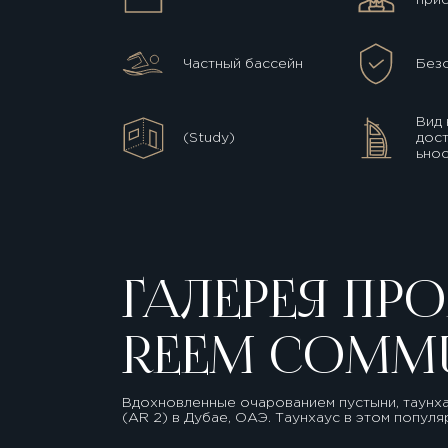
Частный бассейн
Без
Вид 
(Study)
дос
ьнос
ГАЛЕРЕЯ ПРО
REEM COMMU
Вдохновленные очарованием пустыни, таунхау
(AR 2) в Дубае, ОАЭ. Таунхаус в этом попу