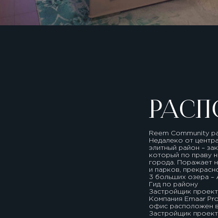
РАСП
Reem Community ра
Недалеко от центр
элитный район – за
который по праву н
города. Поражает н
и парков, прекрасн
3 больших озера – A
Гид по району
Застройщик проекта
Компания Emaar Prop
офис расположен 
Застройщик проект