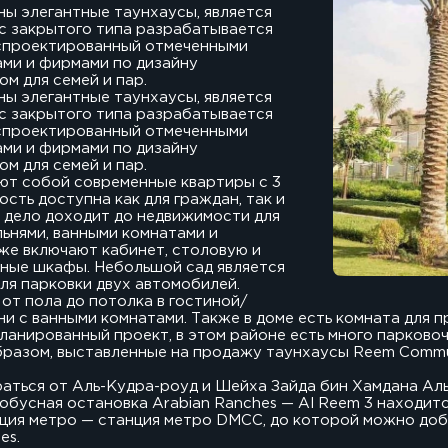
ы элегантные таунхаусы, является
кс закрытого типа разрабатывается
, спроектированный отмеченными
ми и фирмами по дизайну
м для семей и пар.
ы элегантные таунхаусы, является
кс закрытого типа разрабатывается
, спроектированный отмеченными
ми и фирмами по дизайну
м для семей и пар.
ют собой современные квартиры с 3
ость доступна как для граждан, так и
да дело доходит до недвижимости для
льнями, ванными комнатами и
же включают кабинет, столовую и
нные шкафы. Небольшой сад является
для парковки двух автомобилей.
от пола до потолка в гостиной/
ни с ванными комнатами. Также в доме есть комната для п
ланированный проект, в этом районе есть много парково
бразом, выставленные на продажу таунхаусы Reem Commun
аться от Аль-Кудра-роуд и Шейха Зайда бин Хамдана Ал
обусная остановка Arabian Ranches — Al Reem 3 находитс
ция метро — станция метро DMCC, до которой можно добр
es.