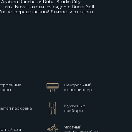
abian Ranches и Dubai Studio City.
 Terra Nova находится рядом с Dubai Golf
ый в непосредственной близости от этого
строенные
Центральный
кафы
кондиционер
Кухонные
рытая парковка
приборы
Частный
астный сад
тренажерный зал