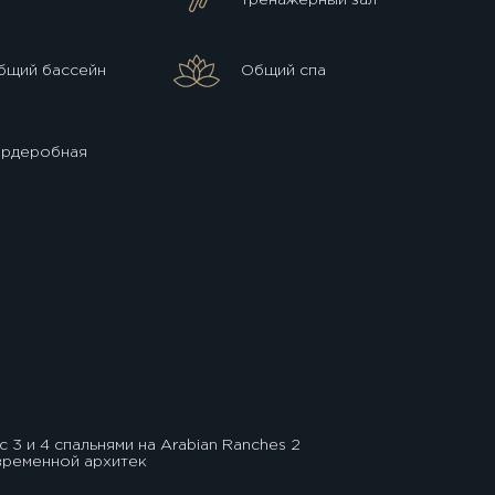
бщий бассейн
Общий спа
ардеробная
3 и 4 спальнями на Arabian Ranches 2
овременной архитек