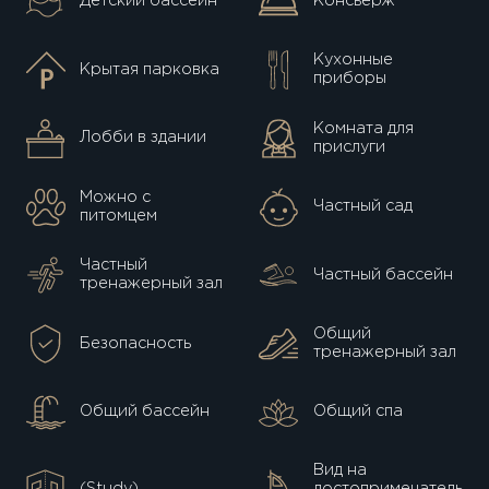
Детский бассейн
Консьерж
Кухонные
Крытая парковка
приборы
Комната для
Лобби в здании
прислуги
Можно с
Частный сад
питомцем
Частный
Частный бассейн
тренажерный зал
Общий
Безопасность
тренажерный зал
Общий бассейн
Общий спа
Вид на
(Study)
достопримечатель