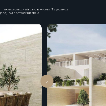
т первоклассный стиль жизни. Таунхаусы
родной застройки по л