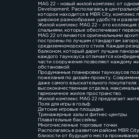
MAG 22 – новый жилой комплекс от одно
Development. Располагаясь в центрально
которое находится в MBR City, комплекс
широкое разнообразие удобств и развле
Жилой комплекс MAG 22 – это коллекция 
спальнями, которые обеспечивают первок
MAG 22 отличаются оригинальными архит
построены по лучшим стандартам загоро
средиземноморского стиля. Каждая рези
балконом, который дарит лучшие панорам
каждого таунхауса отличается конфиден
части сооружения позволяют каждому ж
обстановкой.
Продуманные планировки таунхаусов поз
пожелания по дизайн-проекту. Современ
даже самого взыскательного покупателя:
высококачественная отделка, максимальн
гармоничное жилое пространство.
Жилой комплекс MAG 22 предлагает жите
Поля для игры в гольф.
Детские игровые площадки.
Тренажерные залы и фитнес-центры.
Плавательные бассейны.
Многочисленные торговые точки.
Располагаясь в развитом районе MBR Cit
близости от будущего места проживания 