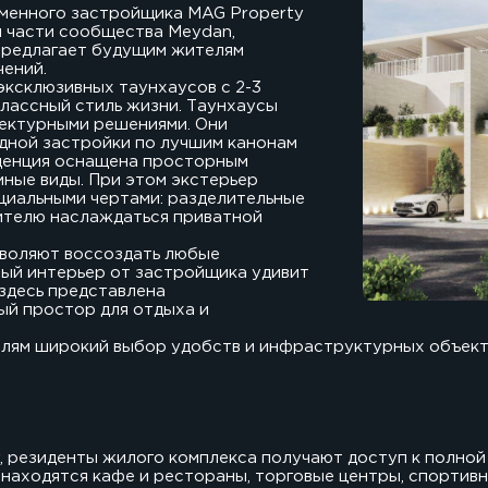
именного застройщика MAG Property
й части сообщества Meydan,
 предлагает будущим жителям
чений.
эксклюзивных таунхаусов с 2-3
лассный стиль жизни. Таунхаусы
ектурными решениями. Они
дной застройки по лучшим канонам
денция оснащена просторным
ные виды. При этом экстерьер
циальными чертами: разделительные
ителю наслаждаться приватной
воляют воссоздать любые
ный интерьер от застройщика удивит
 здесь представлена
ый простор для отдыха и
лям широкий выбор удобств и инфраструктурных объект
y, резиденты жилого комплекса получают доступ к полно
находятся кафе и рестораны, торговые центры, спортивны