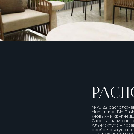
РАСП
MAG 22 расположен
Mohammed Bin Rashid
«новых» и крупней
Свое название он п
Аль-Мактума – прав
особом статусе про