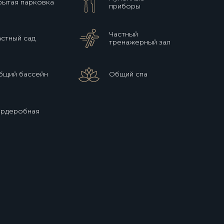
рытая парковка
приборы
Частный
астный сад
тренажерный зал
бщий бассейн
Общий спа
ардеробная