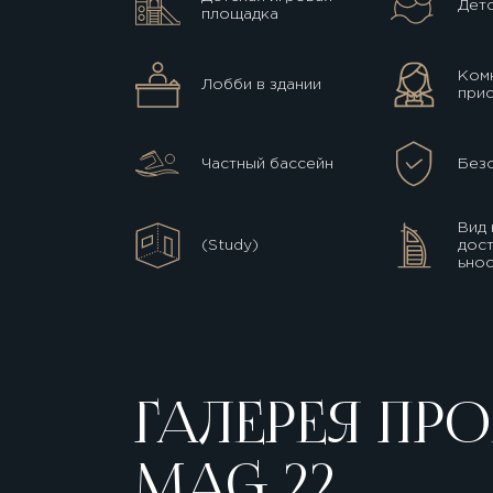
Детс
площадка
Комн
Лобби в здании
прис
Частный бассейн
Без
Вид 
(Study)
дос
ьнос
ГАЛЕРЕЯ ПРО
MAG 22