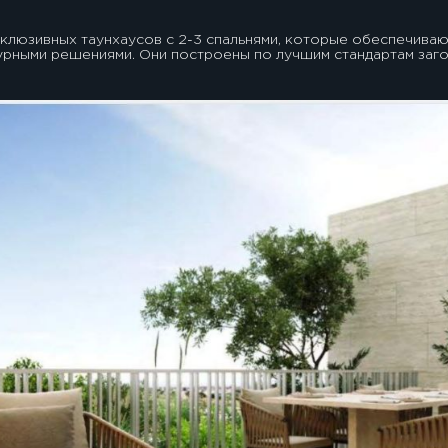
клюзивных таунхаусов с 2-3 спальнями, которые обеспечиваю
урными решениями. Они построены по лучшим стандартам заго