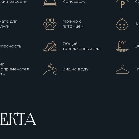
кий бассейн
Консьерж
К
ата для
Можно с
Ч
луги
питомцем
Общий
опасность
О
тренажерный зал
на
топримечател
Вид на воду
Г
ть
ЕКТА