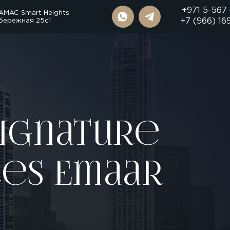
+971 5-567
AMAC Smart Heights
бережная 25с1
+7 (966) 16
ignature
es Emaar