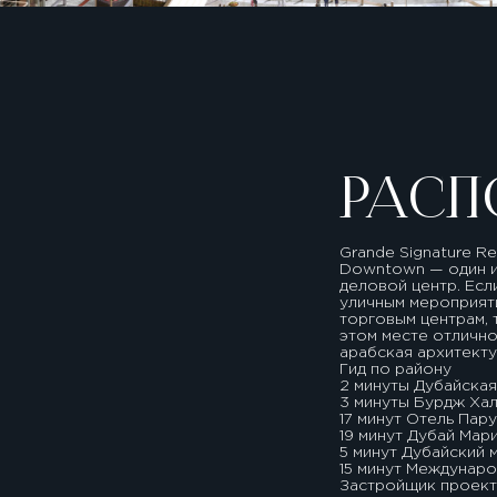
РАСП
Grande Signature 
Downtown — один и
деловой центр. Есл
уличным мероприят
торговым центрам,
этом месте отличн
арабская архитекту
Гид по району
2 минуты Дубайска
3 минуты Бурдж Ха
17 минут Отель Пар
19 минут Дубай Мар
5 минут Дубайский
15 минут Междунар
Застройщик проекта