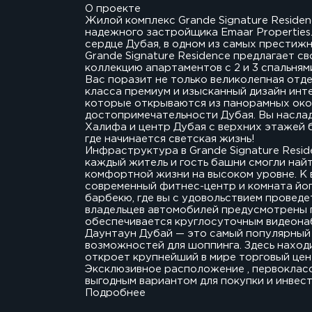
О проекте
Жилой комплекс Grande Signature Residen
надежного застройщика Emaar Properties
сердце Дубая, в одном из самых престиж
Grande Signature Residence предлагает 
коллекцию апартаментов с 2 и 3 спальнями
Вас поразит не только великолепная отд
класса премиум и изысканный дизайн инт
которые открываются из панорамных око
достопримечательности Дубая. Вы насла
Халифа и центр Дубая с верхних этажей б
где начинается светская жизнь!
Инфраструктура в Grande Signature Resid
каждый житель и гость башни смогли найт
комфортной жизни на высоком уровне. К 
современный фитнес-центр и комната йог
барбекю, где вы с удовольствием проведет
владельцев автомобилей предусмотрены 
обеспечивается круглосуточным видеона
Даунтаун Дубай — это самый популярный 
возможностей для шоппинга. Здесь наход
откроет крупнейший в мире торговый цен
Эксклюзивное расположение , первокласс
выгодным вариантом для покупки и инвест
Подробнее