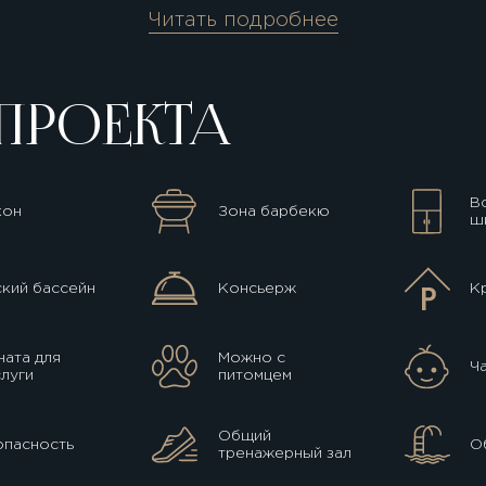
Читать подробнее
ПРОЕКТА
В
кон
Зона барбекю
ш
кий бассейн
Консьерж
К
ата для
Можно с
Ч
луги
питомцем
Общий
опасность
О
тренажерный зал