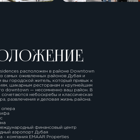
ОЛОЖЕНИЕ
Residences расположен в районе Downtown
з самых оживленных районов Дубая и
и вы городской житель, который привык к
иям, шикарным ресторанам и крупнейшим
 то downtown — несомненно ваш район. В
о сочетаются небоскребы и классическая
ра, развлечения и деловая жизнь района.
я опера
лифа
ус
ина
 международный финансовый центр
одный аэропорт Дубая
 - компания EMAAR Properties