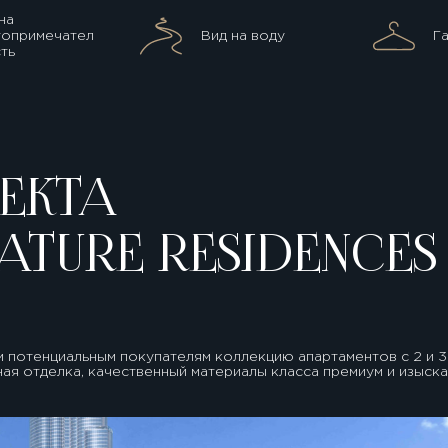
на
топримечател
Вид на воду
Г
ть
ЕКТА
ATURE RESIDENCE
м потенциальным покупателям коллекцию апартаментов с 2 и 3 
ная отделка, качественный материалы класса премиум и изыска