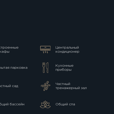
строенные
Центральный
кафы
кондиционер
Кухонные
рытая парковка
приборы
Частный
астный сад
тренажерный зал
бщий бассейн
Общий спа