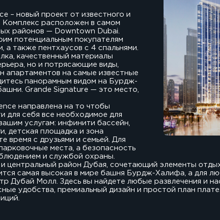
ce – новый проект от известного и
. Комплекс расположен в самом
ных районов — Downtown Dubai.
своим потенциальным покупателям
, а также пентхаусов с 4 спальнями.
елка, качественный материалы
ерьера, но и потрясающие виды,
н апартаментов на самые известные
дитесь панорамным видом на Бурдж-
ашни. Grande Signature — это место,
ence направлена на то чтобы
и для себя все необходимое для
вашим услугам: инфинити бассейн,
и, детская площадка и зона
е время с друзьями и семьей. Для
парковочные места, а безопасность
блюдением и службой охраны.
и центральный район Дубая, сочетающий элементы отдыха
ится самая высокая в мире башня Бурдж-Халифа, а для л
тр Дубай Молл. Здесь вы найдете любые развлечения и н
ные удобства, премиальный дизайн и простой план плате
иций.