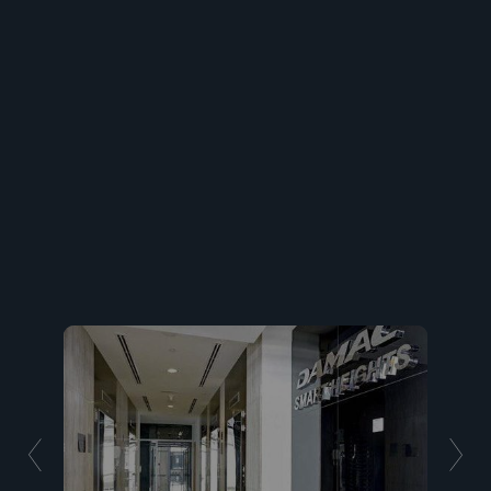
Шейх Заед Роуд 12 минут One Crystal Lagoons