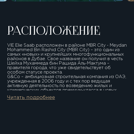
РАСПОЛОЖЕНИЕ
VIE Elie Saab расположен в районе MBR City - Meydan
Mohammed Bin Rashid City (MBR City) – это один из
самых «новых» и крупнейших многофункциональных
районов в Дубае. Свое название он получил в честь
Шейха Мухаммеда бин Рашида Аль-Мактума –
правителя города, что уже свидетельствует об
особом статусе проекта.
G&Co – амбициозная строительная компания из ОАЭ,
учрежденная в 2006 году и с тех пор ведущая
активную деятельность по возведению жилых и
коммерческих объектов премиум-класса в новых
районах Дубая. Благодаря инновационному видению
Читать подробнее
устойчивого развития застройщик стремится
возглавить сектор недвижимости ОАЭ. Это
подтверждает общее стремление руководства и
каждого из сотрудников сделать компанию лучшей в
плане развития недвижимости ОАЭ, выделить ее в
глазах клиентов, партнеров и единомышленников.
15 минут ТЦ Дубай Молл 17 минут Отель Парус 20
минут Международный аэропорт Дубая 10 минут