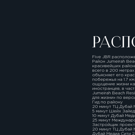
РАСП
Five JBR расположе
Район Jumeirah Bea
красивейших районо
всего в 200 метрах
объясняет его крас
побережья на 1.7 к
ощущение жизни как
иностранцев, в час
Jumeirah Beach Res
для жизни» по верси
Гид по району
20 минут ТЦ Дубай
5 минут Шейх Зайед
10 минут Дубай Мед
25 минут Междунар
Застройщик проекта
20 минут ТЦ Дубай 
Дубай Медиа Сити 