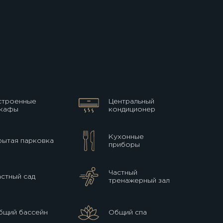
строенные
Центральный
кафы
кондиционер
Кухонные
рытая парковка
приборы
Частный
астный сад
тренажерный зал
бщий бассейн
Общий спа