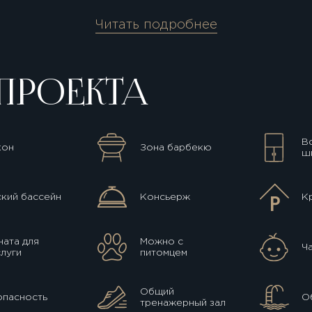
Читать подробнее
ПРОЕКТА
В
кон
Зона барбекю
ш
кий бассейн
Консьерж
К
ата для
Можно с
Ч
луги
питомцем
Общий
опасность
О
тренажерный зал