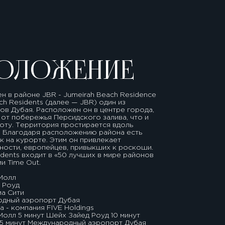
ОЛОЖЕНИЕ
н в районе JBR - Jumeirah Beach Residence
ch Residents (далее — JBR) один из
в Дубая. Расположен он в центре города,
 от побережья Персидского залива, что и
оту. Территория простирается вдоль
м. Благодаря расположению района есть
 на курорте. Этим он привлекает
тности, европейцев, привыкших к роскоши.
idents входит в «50 лучших в мире районов
и Time Out.
 Молл
 Роуд
иа Сити
одный аэропорт Дубая
 - компания FIVE Holdings
Молл 5 минут Шейх Зайед Роуд 10 минут
25 минут Международный аэропорт Дубая