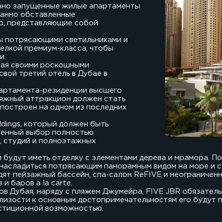
давно запущенные жилые апартаменты
канно обставленные
ю, представляющие собой
ы потрясающими светильниками и
елкой премиум-класса, чтобы
и.
тная своими роскошными
свой третий отель в Дубае в
партамента-резиденции высшего
ляжный аттракцион должен стать
 построен на одном из последних
ldings, который должен быть
иченный выбор полностью
и, студий и полноэтажных
будут иметь отделку с элементами дерева и мрамора. П
т насладиться потрясающим панорамным видом на море и с
дят пейзажный бассейн, спа-салон ReFIVE и неограниченн
 баров a la carte.
в Дубая, наряду с пляжем Джумейра, FIVE JBR обязател
лизости к основным достопримечательностям его будут п
естиционной возможностью.