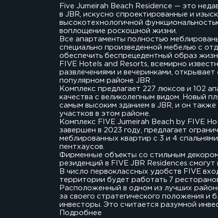
Five Jumeirah Beach Residence — это не
в JBR, искусно спроектированные и изыс
высокотехнологичной функциональность
воплощение роскошной жизни.
Все апартаменты полностью меблирован
специально произведенной мебелью с отд
обеспечить беспрецедентный образ жизн
FIVE Hotels and Resorts, всемирно извес
развлечениями и вечеринками, открывает 
популярном районе JBR .
Комплекс предлагает 227 люксов и 102 а
качества с великолепным видом. Новый п
самым высоким зданием в JBR, и он также
участков в этом районе.
Комплекс FIVE Jumeirah Beach by FIVE Ho
завершен в 2023 году, предлагает огран
меблированных квартир с 3 и 4 спальням
пентхаусов.
Фирменные объекты со стильным декором 
резиденций в FIVE JBR Residences смогу
В число первоклассных удобств FIVE вхо
территории будет работать 7 ресторанов и
Расположенный в одном из лучших районо
за своего стратегического положения и б
инвесторы. Это считается разумной инв
Подробнее