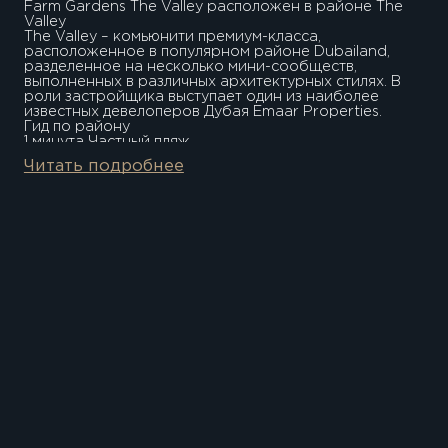
Farm Gardens The Valley расположен в районе The
Valley
The Valley – комьюнити премиум-класса,
расположенное в популярном районе Dubailand,
разделенное на несколько мини-сообществ,
выполненных в различных архитектурных стилях. В
роли застройщика выступает один из наиболее
известных девелоперов Дубая Emaar Properties.
Гид по району
1 минута Частный пляж
35 минут ТЦ Марина Молл
Читать подробнее
25 минут Международный аэропорт Дубая
40 минут Пальма Джумейра
Застройщик проекта - компания EMAAR Properties
Компания Emaar Properties PJSC основана в 1997 г.,
основной офис расположен в ОАЭ.
1 минута Частный пляж 35 минут ТЦ Марина Молл 25
минут Международный аэропорт Дубая 40 минут
Пальма Джумейра