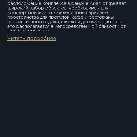
расположение комплекса в районе Arjan открывает
широкий выбор объектов, необходимых для
комфортной жизни. Озелененные парковые
пространства для прогулок, кафе и рестораны,
парковки, зоны отдыха, школы и детские сады – все
это располагается в непосредственной близости от
жилого комплекса.
За счет близкого расположения сообщества к
Читать подробнее
ключевым транспортным магистралям, жители Elevate
by Prescott могут пользоваться всеми удобствами
эмирата, посещать развлекательные объекты и самые
известные достопримечательности.
5 minutes Дубай Хиллс Молл 7 minutes Шейк Заид
Роуд 10 minutes Mall of the Emirates 19 minutes Бизнес
Бэй 20 minutes Центр Дубая 25 minutes Дубайский
международный аэропорт