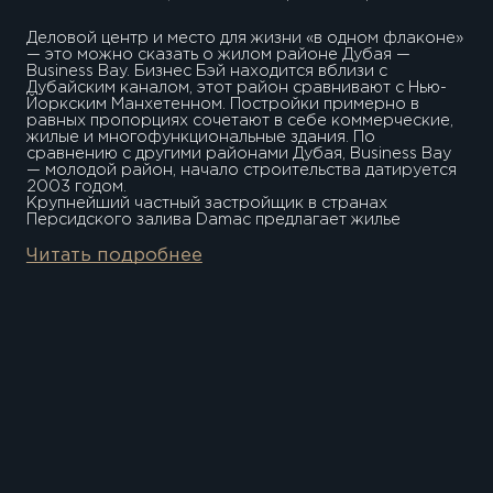
Деловой центр и место для жизни «в одном флаконе»
— это можно сказать о жилом районе Дубая —
Business Bay. Бизнес Бэй находится вблизи с
Дубайским каналом, этот район сравнивают с Нью-
Йоркским Манхетенном. Постройки примерно в
равных пропорциях сочетают в себе коммерческие,
жилые и многофункциональные здания. По
сравнению с другими районами Дубая, Business Bay
— молодой район, начало строительства датируется
2003 годом.
Крупнейший частный застройщик в странах
Персидского залива Damac предлагает жилье
премиум-класса в ОАЭ, Великобритании, Саудовской
Аравии, Ливане, Омаре со всеми удобствами для
Читать подробнее
любого человека, будь то одинокий человек, семья
или пожилая пара без детей. Помимо этого
застройщик возводит коммерческую недвижимость,
развлекательные сооружения. Все здания имеют
культовый дизайн и высокое качество отделки и
постройки.
10 минут Бурдж Халифа 45 минут ТЦ Дубай Молл 18
минут Пляж Джумейра 25 минут Бурдж Аль Араб 19
минут Аэропорт Дубай 15 минут Поля для гольфа
Meydan