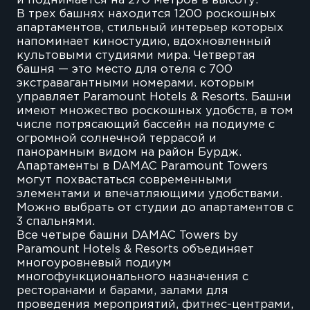
и поднимается на 270 метров в высоту.
В трех башнях находится 1200 роскошных
апартаментов, стильный интерьер которых
напоминает киностудию, вдохновленный
культовыми студиями мира. Четвертая
башня — это место для отеля с 700
экстравагантными номерами. которым
управляет Paramount Hotels & Resorts. Башни
имеют множество роскошных удобств, в том
числе потрясающий бассейн на подиуме с
огромной солнечной террасой и
панорамным видом на район Бурдж.
Апартаменты в DAMAC Paramount Towers
могут похвастаться современными
элементами и впечатляющими удобствами.
Можно выбрать от студии до апартаментов с
3 спальнями.
Все четыре башни DAMAC Towers by
Paramount Hotels & Resorts объединяет
многоуровневый подиум
многофункционального назначения с
ресторанами и барами, залами для
проведения мероприятий, фитнес-центрами,