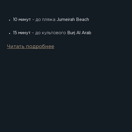
10 минут
– до пляжа
Jumeirah Beach
15 минут
– до культового
Burj Al Arab
20 минут
– до
Dubai Marina
и Международного
Читать подробнее
аэропорта Дубая
Благодаря близости к метро и автобусным станциям,
комплекс будет удобен как для владельцев
автомобилей, так и для тех, кто предпочитает
передвигаться пешком или на общественном
транспорте.