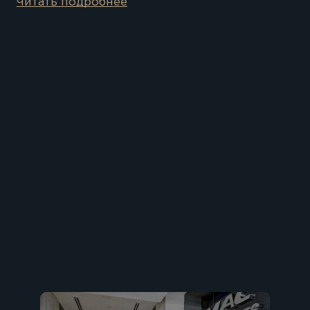
Читать подробнее
25 минут Международный аэропорт Дубая
20 минут ТЦ Эмирейтс Молл
23 минуты Пальма Джумейра
Застройщик проекта - компания Ellington Properties
Ellington — это один из ведущих застройщиков Дубая,
который появился на рынке недвижимости не так
давно. Помимо качественного строительства жилых
объектов компания выступает спонсором одного из
футбольных клубов Дубая, поэтому является
популярной.
25 минут Международный аэропорт Дубая 20 минут
ТЦ Эмирейтс Молл 23 минуты Пальма Джумейра