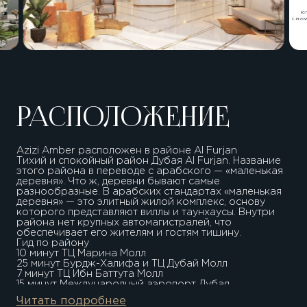
РАСПОЛОЖЕНИЕ
Azizi Amber расположен в районе Al Furjan
Тихий и спокойный район Дубая Al Furjan. Название
этого района в переводе с арабского — «маленькая
деревня». Что ж, деревни бывают самые
разнообразные. В арабских стандартах «маленькая
деревня» — это элитный жилой комплекс, основу
которого представляют виллы и таунхаусы. Внутри
района нет крупных автомагистралей, что
обеспечивает его жителям и гостям тишину.
Гид по району
10 минут ТЦ Марина Молл
25 минут Бурдж-Халифа и ТЦ Дубай Молл
7 минут ТЦ Ибн Баттута Молл
15 минут Международный аэропорт Дубая
20 минут Отель Парус
Читать подробнее
Застройщик проекта - компания Azizi Developments