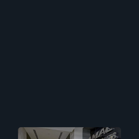
Компания Azizi основана в 2007 году и за это время
успела создать сотни проектов. Помимо этого
застройщик постоянно реализовывает новые
проекты. В портфолио компании только
функциональные жилые комплексы, которые
отличаются продуманными планировками и
качественными жилыми домами.
10 минут ТЦ Марина Молл 25 минут Бурдж-Халифа и
ТЦ Дубай Молл 7 минут ТЦ Ибн Баттута Молл 15 минут
Международный аэропорт Дубая 20 минут Отель
Парус