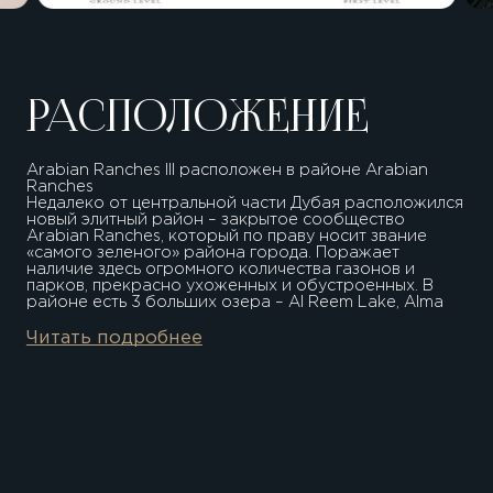
РАСПОЛОЖЕНИЕ
Arabian Ranches III расположен в районе Arabian
Ranches
Недалеко от центральной части Дубая расположился
новый элитный район – закрытое сообщество
Arabian Ranches, который по праву носит звание
«самого зеленого» района города. Поражает
наличие здесь огромного количества газонов и
парков, прекрасно ухоженных и обустроенных. В
районе есть 3 больших озера – Al Reem Lake, Alma
Lake и Palmera Lake.
5 минут Global Village
Читать подробнее
10 минут Equestrian Club
20 минут Международный аэропорт Дубая
Застройщик проекта - компания EMAAR Properties
Компания Emaar Properties PJSC основана в 1997 г.,
основной офис расположен в ОАЭ.
5 минут Global Village 10 минут Equestrian Club 20
минут Международный аэропорт Дубая