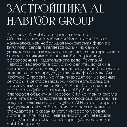
ЗАСТРОЙЩИКА AL
HABTOOR GROUP
Компания Al Habtoor выросла вместе с
Объединенными Арабскими Эмиратами. То, что
начиналось как небольшая инженерная фирма в
1970 году, сегодня является одним из самых
уважаемых конгломератов в регионе с интересами в
сфере недвижимости, автомобилестроения,
образования и издательского дела. Группа Al
Habtoor заработала солидную репутацию как на
местном, так и на международном уровне благодаря
видению своего председателя Халафа Ахмада Аль
Хабтура. В проекты компании входят самые разные
секторы, в секторе недвижимости есть большой
гостиничный комплекс Burj Al Arab, большая часть
аэропорта Дубая и аэропорта Абу-Даби. А
благодаря объекту Al Habtoor City, компания смогла
изменить само представление о роскошной жизни и
покупке недвижимости в Дубае. Al Habtoor старается
придерживаться соблюдения профессиональных
стандартов и оказания услуг мирового уровня.
Источник: Агентство недвижимости Emirate Dubai
https://emirate-dubai.com/property/developers/al-
habtoor-group/